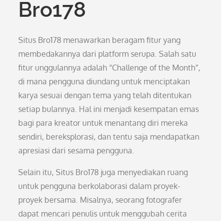
Bro178
Situs Bro178 menawarkan beragam fitur yang
membedakannya dari platform serupa. Salah satu
fitur unggulannya adalah “Challenge of the Month”,
di mana pengguna diundang untuk menciptakan
karya sesuai dengan tema yang telah ditentukan
setiap bulannya. Hal ini menjadi kesempatan emas
bagi para kreator untuk menantang diri mereka
sendiri, bereksplorasi, dan tentu saja mendapatkan
apresiasi dari sesama pengguna.
Selain itu, Situs Bro178 juga menyediakan ruang
untuk pengguna berkolaborasi dalam proyek-
proyek bersama. Misalnya, seorang fotografer
dapat mencari penulis untuk menggubah cerita