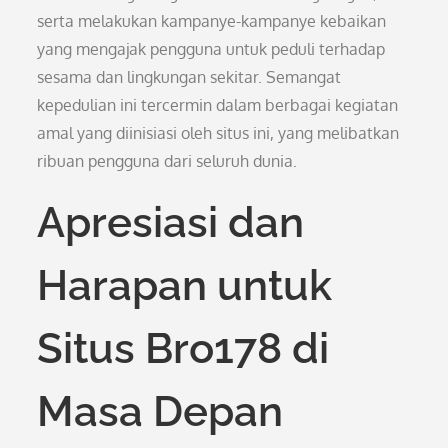
serta melakukan kampanye-kampanye kebaikan
yang mengajak pengguna untuk peduli terhadap
sesama dan lingkungan sekitar. Semangat
kepedulian ini tercermin dalam berbagai kegiatan
amal yang diinisiasi oleh situs ini, yang melibatkan
ribuan pengguna dari seluruh dunia.
Apresiasi dan
Harapan untuk
Situs Bro178 di
Masa Depan