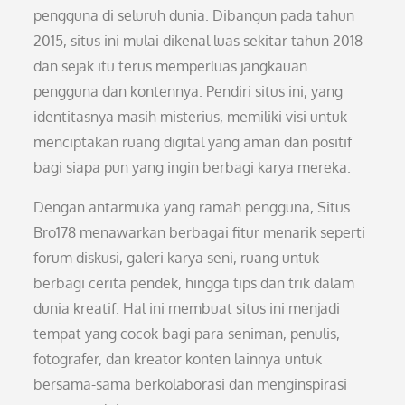
pengguna di seluruh dunia. Dibangun pada tahun
2015, situs ini mulai dikenal luas sekitar tahun 2018
dan sejak itu terus memperluas jangkauan
pengguna dan kontennya. Pendiri situs ini, yang
identitasnya masih misterius, memiliki visi untuk
menciptakan ruang digital yang aman dan positif
bagi siapa pun yang ingin berbagi karya mereka.
Dengan antarmuka yang ramah pengguna, Situs
Bro178 menawarkan berbagai fitur menarik seperti
forum diskusi, galeri karya seni, ruang untuk
berbagi cerita pendek, hingga tips dan trik dalam
dunia kreatif. Hal ini membuat situs ini menjadi
tempat yang cocok bagi para seniman, penulis,
fotografer, dan kreator konten lainnya untuk
bersama-sama berkolaborasi dan menginspirasi