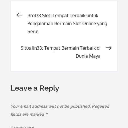
Post
Bro178 Slot: Tempat Terbaik untuk
Pengalaman Bermain Slot Online yang
navigation
Seru!
Situs Jin33: Tempat Bermain Terbaik di
Dunia Maya
Leave a Reply
Your email address will not be published.
Required
fields are marked
*