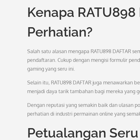
Kenapa RATU898 
Perhatian?
Salah satu alasan mengapa RATU898 DAFTAR sem
pendaftaran. Cukup dengan mengisi formulir penda
gaming yang seru ini.
Selain itu, RATU898 DAFTAR juga menawarkan ber
menjadi daya tarik tambahan bagi mereka yang 
Dengan reputasi yang semakin baik dan ulasan po
perhatian di industri permainan online yang semaki
Petualangan Ser