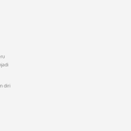
eru
jadi
 diri