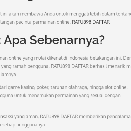
l ini akan membawa Anda untuk menggali lebih dalam tentan
alangan pecinta permainan online.
RATU898 DAFTAR
 Apa Sebenarnya?
n online yang mulai dikenal di Indonesia belakangan ini. De
a yang ramah pengguna, RATU898 DAFTAR berhasil menarik m
alamnya.
i game kasino, poker, taruhan olahraga, hingga slot online.
engguna untuk menemukan permainan yang sesuai dengan
transaksi yang aman, RATU898 DAFTAR memberikan pengalama
 setiap penggunanya.