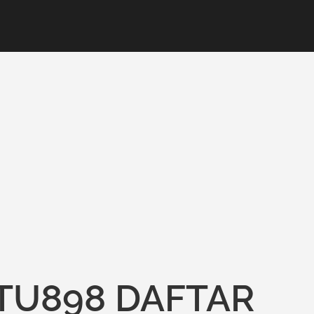
ATU898 DAFTAR