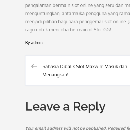
pengalaman bermain slot online yang seru dan men
menguntungkan, antarmuka pengguna yang ramah
menjadi pilihan bagi para penggemar slot online. J
ragu untuk mencoba bermain di Slot GG!
By
admin
Rahasia Dibalik Slot Maxwin: Masuk dan
Post
Menangkan!
navigation
Leave a Reply
Your email address will not be published.
Required f