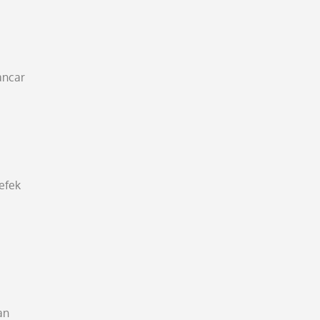
ancar
efek
an