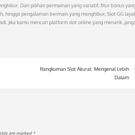
ghibur. Dari pilihan permainan yang variatif, fitur bonus yan
, hingga pengalaman bermain yang menghibur, Slot GG laya
adi, jika kamu mencari platform slot online yang menarik, jang
Rangkuman Slot Akurat: Mengenal Lebih
Dalam
ields are marked
*