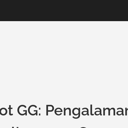
ot GG: Pengalama