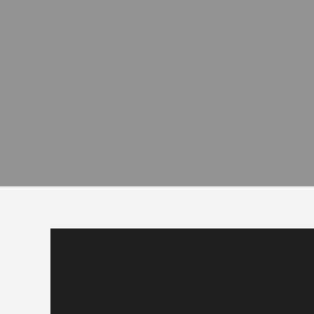
Skip
to
content