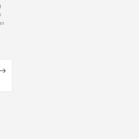
g
k
an