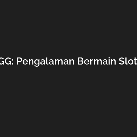
G: Pengalaman Bermain Slot