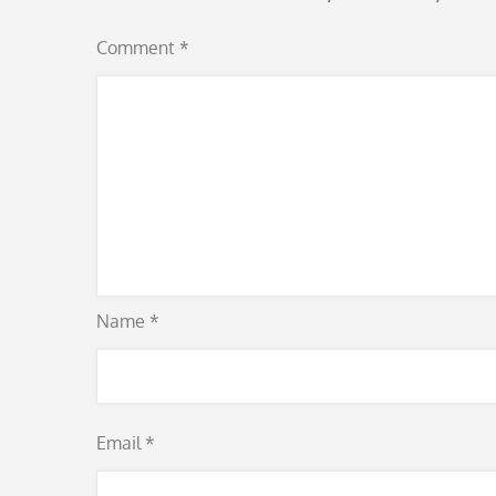
Comment
*
Name
*
Email
*