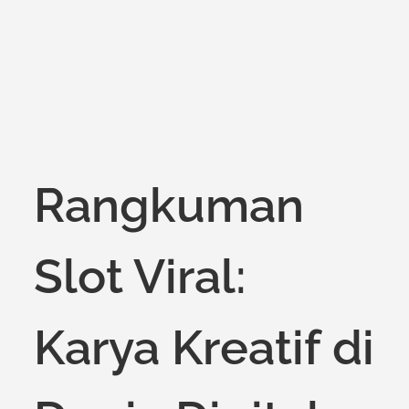
on
Rangkuman
Slot Viral:
Karya Kreatif di