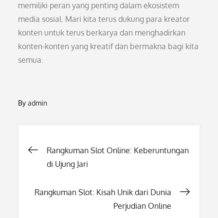
memiliki peran yang penting dalam ekosistem
media sosial. Mari kita terus dukung para kreator
konten untuk terus berkarya dan menghadirkan
konten-konten yang kreatif dan bermakna bagi kita
semua.
By
admin
Post
Rangkuman Slot Online: Keberuntungan
di Ujung Jari
navigation
Rangkuman Slot: Kisah Unik dari Dunia
Perjudian Online