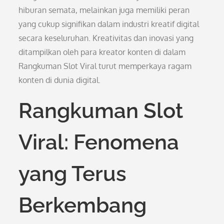
hiburan semata, melainkan juga memiliki peran
yang cukup signifikan dalam industri kreatif digital
secara keseluruhan. Kreativitas dan inovasi yang
ditampilkan oleh para kreator konten di dalam
Rangkuman Slot Viral turut memperkaya ragam
konten di dunia digital.
Rangkuman Slot
Viral: Fenomena
yang Terus
Berkembang