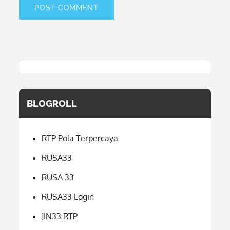
BLOGROLL
RTP Pola Terpercaya
RUSA33
RUSA 33
RUSA33 Login
JIN33 RTP