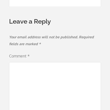
Leave a Reply
Your email address will not be published.
Required
fields are marked
*
Comment
*