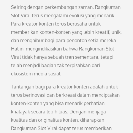
Seiring dengan perkembangan zaman, Rangkuman
Slot Viral terus mengalami evolusi yang menarik.
Para kreator konten terus berusaha untuk
memberikan konten-konten yang lebih kreatif, unik,
dan menghibur bagi para penonton setia mereka.
Hal ini mengindikasikan bahwa Rangkuman Slot
Viral tidak hanya sebuah tren sementara, tetapi
telah menjadi bagian tak terpisahkan dari
ekosistem media sosial.
Tantangan bagi para kreator konten adalah untuk
terus berinovasi dan berkreasi dalam menciptakan
konten-konten yang bisa menarik perhatian
khalayak secara lebih luas. Dengan menjaga
kualitas dan originalitas konten, diharapkan
Rangkuman Slot Viral dapat terus memberikan