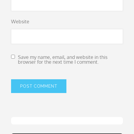
Website
Save my name, email, and website in this
browser for the next time I comment.