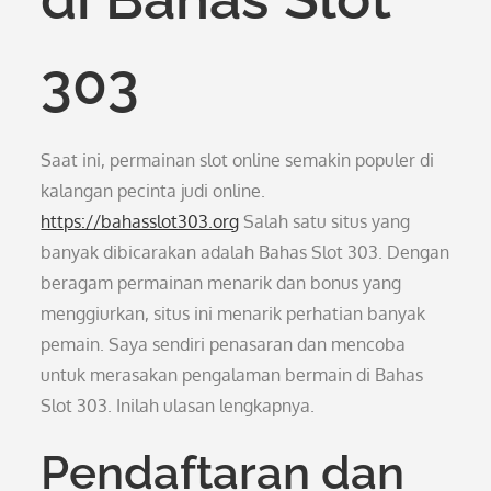
303
Saat ini, permainan slot online semakin populer di
kalangan pecinta judi online.
https://bahasslot303.org
Salah satu situs yang
banyak dibicarakan adalah Bahas Slot 303. Dengan
beragam permainan menarik dan bonus yang
menggiurkan, situs ini menarik perhatian banyak
pemain. Saya sendiri penasaran dan mencoba
untuk merasakan pengalaman bermain di Bahas
Slot 303. Inilah ulasan lengkapnya.
Pendaftaran dan