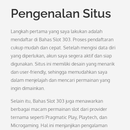
Pengenalan Situs
Langkah pertama yang saya lakukan adalah
mendaftar di Bahas Slot 303. Proses pendaftaran
cukup mudah dan cepat. Setelah mengisi data diri
yang diperlukan, akun saya segera aktif dan siap
digunakan. Situs ini memiliki desain yang menarik
dan user-friendly, sehingga memudahkan saya
dalam menjelajah dan mencari permainan yang
ingin dimainkan.
Selain itu, Bahas Slot 303 juga menawarkan
berbagai macam permainan slot dari provider
ternama seperti Pragmatic Play, Playtech, dan
Microgaming. Hal ini menjanjikan pengalaman