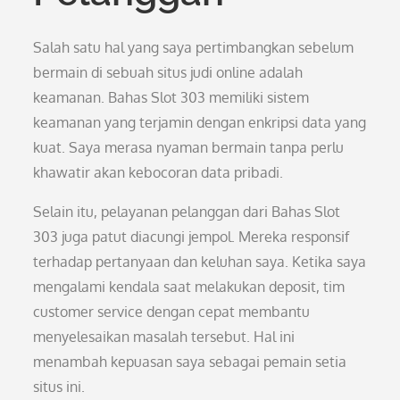
Salah satu hal yang saya pertimbangkan sebelum
bermain di sebuah situs judi online adalah
keamanan. Bahas Slot 303 memiliki sistem
keamanan yang terjamin dengan enkripsi data yang
kuat. Saya merasa nyaman bermain tanpa perlu
khawatir akan kebocoran data pribadi.
Selain itu, pelayanan pelanggan dari Bahas Slot
303 juga patut diacungi jempol. Mereka responsif
terhadap pertanyaan dan keluhan saya. Ketika saya
mengalami kendala saat melakukan deposit, tim
customer service dengan cepat membantu
menyelesaikan masalah tersebut. Hal ini
menambah kepuasan saya sebagai pemain setia
situs ini.