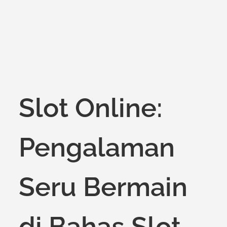
on
Slot Online:
Pengalaman
Seru Bermain
di Bahas Slot