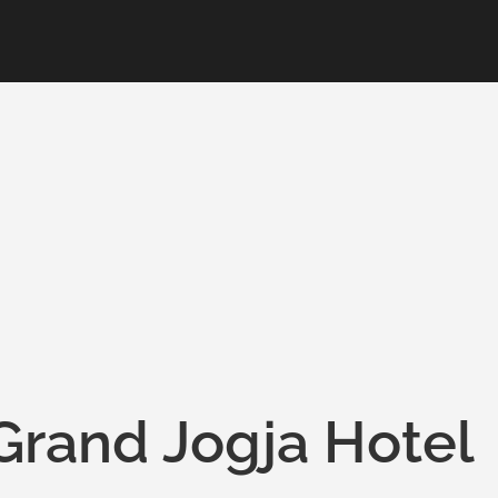
 Grand Jogja Hotel