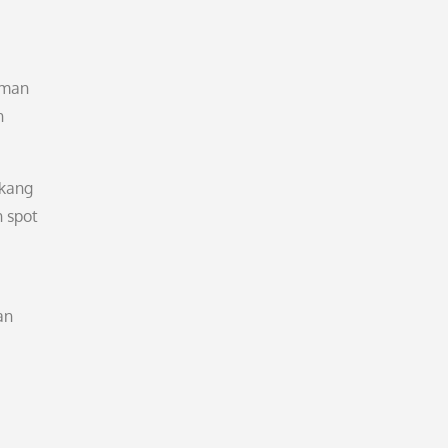
aman
h
akang
h spot
an