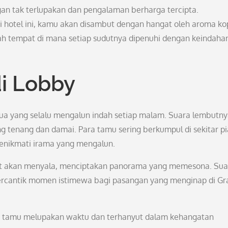
an tak terlupakan dan pengalaman berharga tercipta.
hotel ini, kamu akan disambut dengan hangat oleh aroma ko
lah tempat di mana setiap sudutnya dipenuhi dengan keindaha
i Lobby
 tua yang selalu mengalun indah setiap malam. Suara lembutn
tenang dan damai. Para tamu sering berkumpul di sekitar p
 menikmati irama yang mengalun.
ngit akan menyala, menciptakan panorama yang memesona. Su
percantik momen istimewa bagi pasangan yang menginap di Gr
rang tamu melupakan waktu dan terhanyut dalam kehangatan