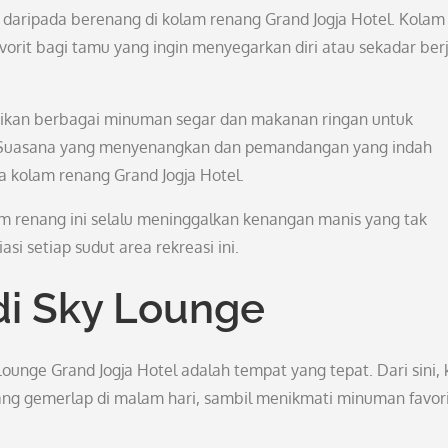
 daripada berenang di kolam renang Grand Jogja Hotel. Kolam
avorit bagi tamu yang ingin menyegarkan diri atau sekadar be
ajikan berbagai minuman segar dan makanan ringan untuk
. Suasana yang menyenangkan dan pemandangan yang indah
 kolam renang Grand Jogja Hotel.
m renang ini selalu meninggalkan kenangan manis yang tak
si setiap sudut area rekreasi ini.
i Sky Lounge
unge Grand Jogja Hotel adalah tempat yang tepat. Dari sini,
ng gemerlap di malam hari, sambil menikmati minuman favor