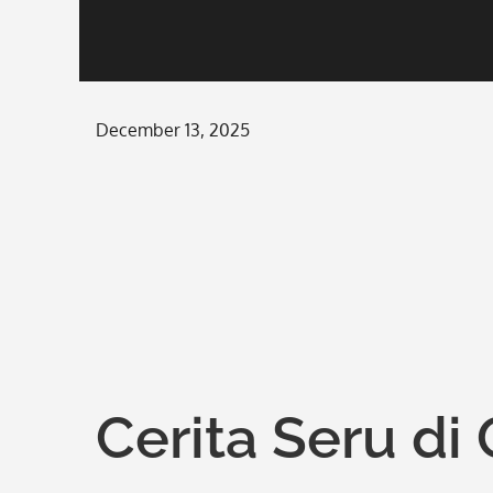
Posted
December 13, 2025
on
Cerita Seru di