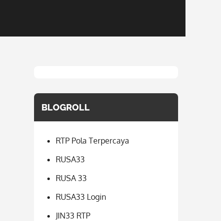
BLOGROLL
RTP Pola Terpercaya
RUSA33
RUSA 33
RUSA33 Login
JIN33 RTP