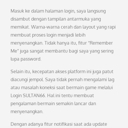
Masuk ke dalam halaman login, saya langsung
disambut dengan tampilan antarmuka yang
memikat. Warna-warna cerah dan layout yang rapi
membuat proses login menjadi lebih
menyenangkan. Tidak hanya itu, fitur “Remember
Me” juga sangat membantu bagi saya yang sering
lupa password.
Selain itu, kecepatan akses platform ini juga patut
diacungi jempol. Saya tidak pernah mengalami lag
atau masalah koneksi saat bermain game melalui
Login SULTAN66. Hal ini tentu membuat
pengalaman bermain semakin lancar dan
menyenangkan.
Dengan adanya fitur notifikasi saat ada update