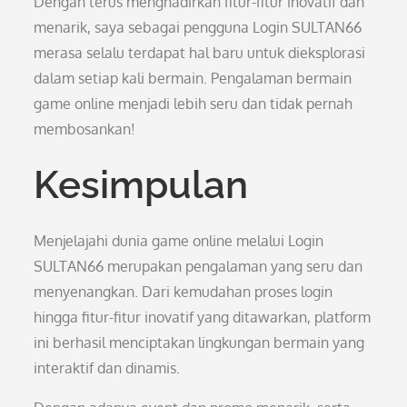
Dengan terus menghadirkan fitur-fitur inovatif dan
menarik, saya sebagai pengguna Login SULTAN66
merasa selalu terdapat hal baru untuk dieksplorasi
dalam setiap kali bermain. Pengalaman bermain
game online menjadi lebih seru dan tidak pernah
membosankan!
Kesimpulan
Menjelajahi dunia game online melalui Login
SULTAN66 merupakan pengalaman yang seru dan
menyenangkan. Dari kemudahan proses login
hingga fitur-fitur inovatif yang ditawarkan, platform
ini berhasil menciptakan lingkungan bermain yang
interaktif dan dinamis.