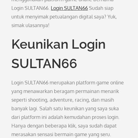
Login SULTAN66.
Login SULTAN66
Sudah siap
untuk menyimak petualangan digital saya? Yuk,
simak ulasannya!
Keunikan Login
SULTAN66
Login SULTAN66 merupakan platform game online
yang menawarkan beragam permainan menarik
seperti shooting, adventure, racing, dan masih
banyak lagi. Salah satu keunikan yang saya suka
dari platform ini adalah kemudahan proses login.
Hanya dengan beberapa klik, saya sudah dapat
merasakan sensasi bermain game yang seru.