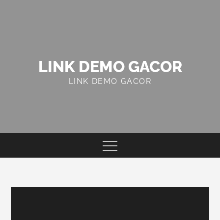
Skip
to
content
LINK DEMO GACOR
LINK DEMO GACOR