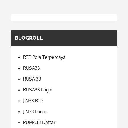
BLOGROLL
RTP Pola Terpercaya
RUSA33
RUSA 33
RUSA33 Login
JIN33 RTP
JIN33 Login
PUMA33 Daftar