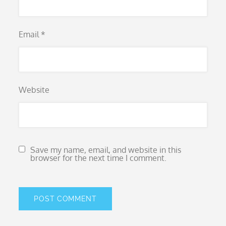
Email
*
Website
Save my name, email, and website in this
browser for the next time I comment.