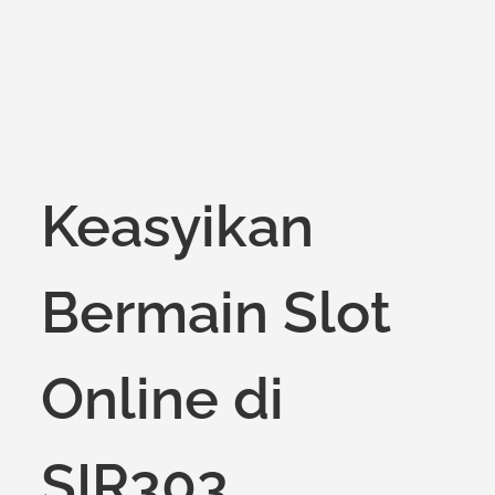
Keasyikan
Bermain Slot
Online di
SIR303