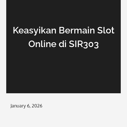
Keasyikan Bermain Slot
Online di SIR303
Posted
January 6, 2026
on