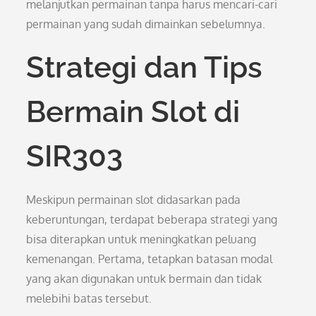
melanjutkan permainan tanpa harus mencari-cari
permainan yang sudah dimainkan sebelumnya.
Strategi dan Tips
Bermain Slot di
SIR303
Meskipun permainan slot didasarkan pada
keberuntungan, terdapat beberapa strategi yang
bisa diterapkan untuk meningkatkan peluang
kemenangan. Pertama, tetapkan batasan modal
yang akan digunakan untuk bermain dan tidak
melebihi batas tersebut.