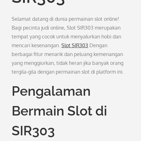
Selamat datang di dunia permainan slot online!
Bagi pecinta judi online, Slot SIR303 merupakan
tempat yang cocok untuk menyalurkan hobi dan
mencari kesenangan.
Slot SIR303
Dengan
berbagai fitur menarik dan peluang kemenangan
yang menggiurkan, tidak heran jika banyak orang
tergila-gila dengan permainan slot di platform ini.
Pengalaman
Bermain Slot di
SIR303