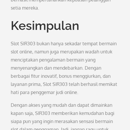
setia mereka.
Kesimpulan
Slot SIR303 bukan hanya sekadar tempat bermain
slot online, namun juga merupakan wadah untuk
menciptakan pengalaman bermain yang
menyenangkan dan mendebarkan. Dengan
berbagai fitur inovatif, bonus menggiurkan, dan
layanan prima, Slot SIR303 telah berhasil memikat
hati para penggemar judi online.
Dengan akses yang mudah dan dapat dimainkan
kapan saja, SIR303 memberikan kemudahan bagi
siapa pun yang ingin merasakan sensasi bermain
slot dalam genggaman. Jadi, jangan ragu untuk