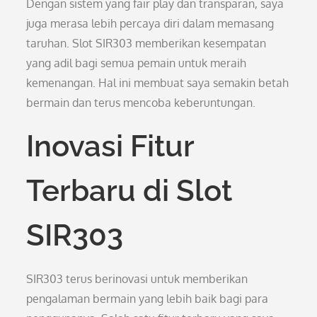
Dengan sistem yang fair play dan transparan, saya
juga merasa lebih percaya diri dalam memasang
taruhan. Slot SIR303 memberikan kesempatan
yang adil bagi semua pemain untuk meraih
kemenangan. Hal ini membuat saya semakin betah
bermain dan terus mencoba keberuntungan.
Inovasi Fitur
Terbaru di Slot
SIR303
SIR303 terus berinovasi untuk memberikan
pengalaman bermain yang lebih baik bagi para