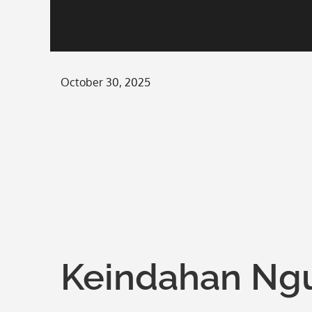
Posted
October 30, 2025
on
Keindahan Ngu