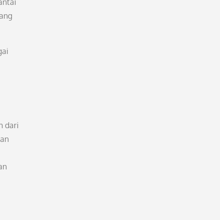
antai
tang
gai
h dari
kan
an