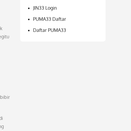
JIN33 Login
PUMA33 Daftar
ak
Daftar PUMA33
egitu
bibir
di
ng