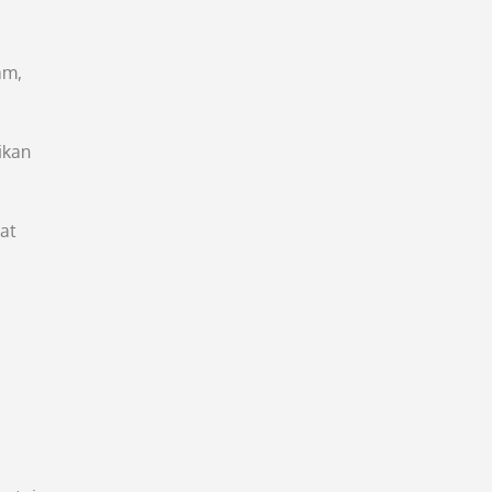
am,
ikan
at