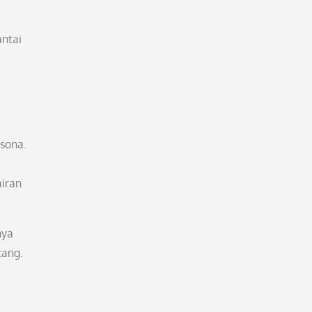
antai
sona.
airan
nya
tang.