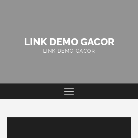
Skip
to
content
LINK DEMO GACOR
LINK DEMO GACOR