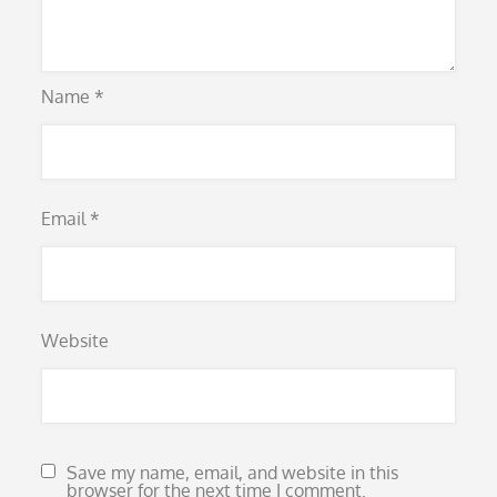
Name
*
Email
*
Website
Save my name, email, and website in this
browser for the next time I comment.