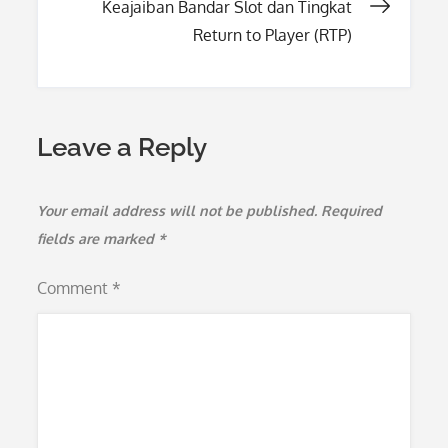
Keajaiban Bandar Slot dan Tingkat
Return to Player (RTP)
Leave a Reply
Your email address will not be published.
Required
fields are marked
*
Comment
*