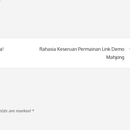
a!
Rahasia Keseruan Permainan Link Demo
Mahjong
ields are marked
*