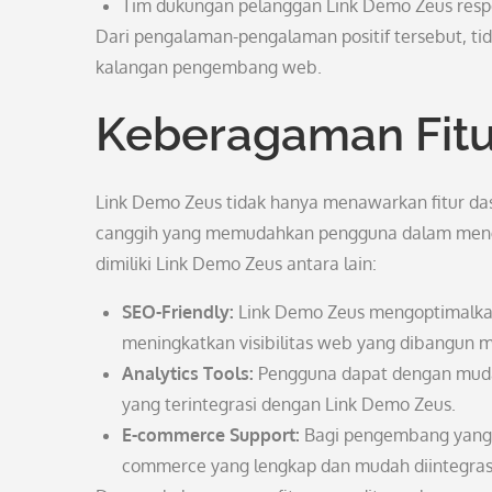
Tim dukungan pelanggan Link Demo Zeus resp
Dari pengalaman-pengalaman positif tersebut, ti
kalangan pengembang web.
Keberagaman Fitu
Link Demo Zeus tidak hanya menawarkan fitur da
canggih yang memudahkan pengguna dalam mengo
dimiliki Link Demo Zeus antara lain:
SEO-Friendly:
Link Demo Zeus mengoptimalkan
meningkatkan visibilitas web yang dibangun m
Analytics Tools:
Pengguna dapat dengan mudah 
yang terintegrasi dengan Link Demo Zeus.
E-commerce Support:
Bagi pengembang yang i
commerce yang lengkap dan mudah diintegras