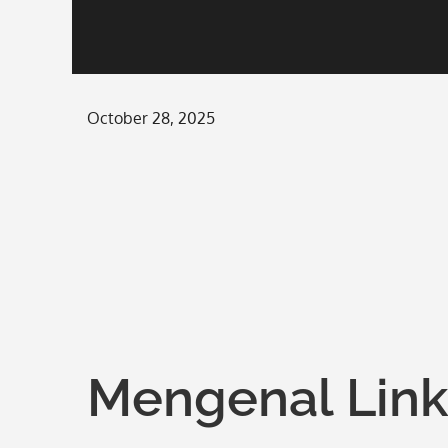
Posted
October 28, 2025
on
Mengenal Lin