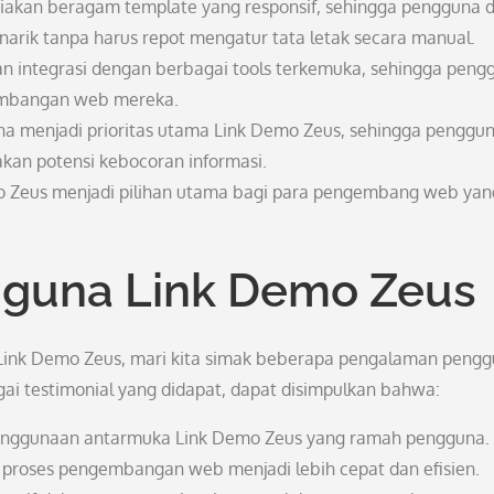
akan beragam template yang responsif, sehingga pengguna 
ik tanpa harus repot mengatur tata letak secara manual.
an integrasi dengan berbagai tools terkemuka, sehingga peng
embangan web mereka.
 menjadi prioritas utama Link Demo Zeus, sehingga penggu
kan potensi kebocoran informasi.
o Zeus menjadi pilihan utama bagi para pengembang web yan
guna Link Demo Zeus
ink Demo Zeus, mari kita simak beberapa pengalaman peng
gai testimonial yang didapat, dapat disimpulkan bahwa:
nggunaan antarmuka Link Demo Zeus yang ramah pengguna.
 proses pengembangan web menjadi lebih cepat dan efisien.