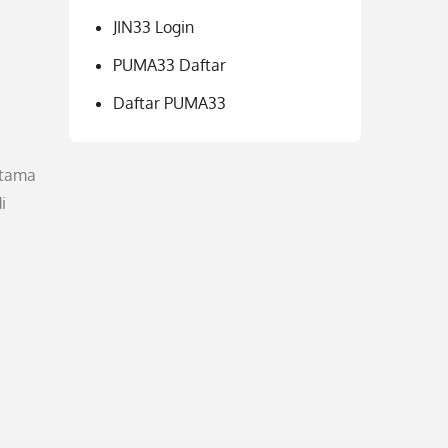
JIN33 Login
PUMA33 Daftar
Daftar PUMA33
utama
i