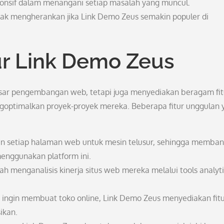
onsif dalam menangani setiap masalah yang muncul.
dak mengherankan jika Link Demo Zeus semakin populer di
r Link Demo Zeus
sar pengembangan web, tetapi juga menyediakan beragam fit
ptimalkan proyek-proyek mereka. Beberapa fitur unggulan 
 setiap halaman web untuk mesin telusur, sehingga memban
enggunakan platform ini.
menganalisis kinerja situs web mereka melalui tools analyti
ngin membuat toko online, Link Demo Zeus menyediakan fitu
ikan.