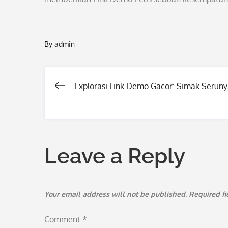
By
admin
Explorasi Link Demo Gacor: Simak Seruny
Post
navigation
Leave a Reply
Your email address will not be published.
Required f
Comment
*