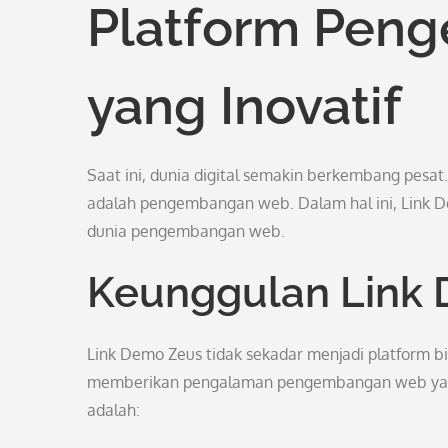
Platform Pen
yang Inovatif
Saat ini, dunia digital semakin berkembang pesat
adalah pengembangan web. Dalam hal ini, Link D
dunia pengembangan web.
Keunggulan Link
Link Demo Zeus tidak sekadar menjadi platform b
memberikan pengalaman pengembangan web yang l
adalah: