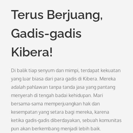
Terus Berjuang,
Gadis-gadis
Kibera!
Di balik tiap senyum dan mimpi, terdapat kekuatan
yang luar biasa dari para gadis di Kibera. Mereka
adalah pahlawan tanpa tanda jasa yang pantang
menyerah di tengah badai kehidupan. Mari
bersama-sama memperjuangkan hak dan
kesempatan yang setara bagi mereka, karena
ketika gadis-gadis diberdayakan, sebuah komunitas
pun akan berkembang menjadi lebih baik.