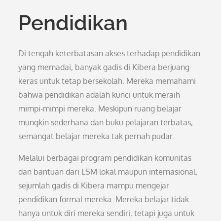
Pendidikan
Di tengah keterbatasan akses terhadap pendidikan
yang memadai, banyak gadis di Kibera berjuang
keras untuk tetap bersekolah. Mereka memahami
bahwa pendidikan adalah kunci untuk meraih
mimpi-mimpi mereka. Meskipun ruang belajar
mungkin sederhana dan buku pelajaran terbatas,
semangat belajar mereka tak pernah pudar.
Melalui berbagai program pendidikan komunitas
dan bantuan dari LSM lokal maupun internasional,
sejumlah gadis di Kibera mampu mengejar
pendidikan formal mereka. Mereka belajar tidak
hanya untuk diri mereka sendiri, tetapi juga untuk