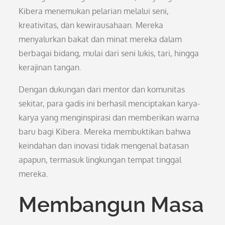
Kibera menemukan pelarian melalui seni,
kreativitas, dan kewirausahaan. Mereka
menyalurkan bakat dan minat mereka dalam
berbagai bidang, mulai dari seni lukis, tari, hingga
kerajinan tangan.
Dengan dukungan dari mentor dan komunitas
sekitar, para gadis ini berhasil menciptakan karya-
karya yang menginspirasi dan memberikan warna
baru bagi Kibera. Mereka membuktikan bahwa
keindahan dan inovasi tidak mengenal batasan
apapun, termasuk lingkungan tempat tinggal
mereka.
Membangun Masa