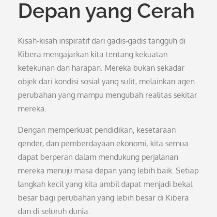
Depan yang Cerah
Kisah-kisah inspiratif dari gadis-gadis tangguh di
Kibera mengajarkan kita tentang kekuatan
ketekunan dan harapan. Mereka bukan sekadar
objek dari kondisi sosial yang sulit, melainkan agen
perubahan yang mampu mengubah realitas sekitar
mereka.
Dengan memperkuat pendidikan, kesetaraan
gender, dan pemberdayaan ekonomi, kita semua
dapat berperan dalam mendukung perjalanan
mereka menuju masa depan yang lebih baik. Setiap
langkah kecil yang kita ambil dapat menjadi bekal
besar bagi perubahan yang lebih besar di Kibera
dan di seluruh dunia.