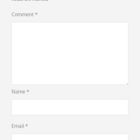
Comment
*
Name
*
Email
*