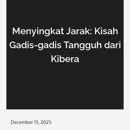
Menyingkat Jarak: Kisah
Gadis-gadis Tangguh dari
Kibera
Posted
December 13, 2025