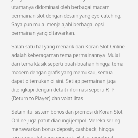
utamanya didominasi oleh berbagai macam
permainan slot dengan desain yang eye-catching.
Saya pun mulai menjelajahi berbagai opsi
permainan yang ditawarkan.
Salah satu hal yang menarik dari Koran Slot Online
adalah keberagaman tema permainannya. Mulai
dari tema klasik seperti buah-buahan hingga tema
modern dengan grafis yang memukau, semua
dapat ditemukan di sini. Setiap permainan juga
dilengkapi dengan detail informasi seperti RTP
(Return to Player) dan volatilitas.
Selain itu, sistem bonus dan promosi di Koran Slot
Online juga patut diacungi jempol. Mereka sering
menawarkan bonus deposit, cashback, hingga
turnamen slot yang menarik. Hal ini membuat