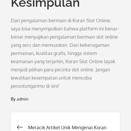
Kesimpulan
Dari pengalaman bermain di Koran Slot Online,
saya bisa menyimpulkan bahwa platform ini benar-
benar menyajikan pengalaman bermain slot online
yang seru dan memuaskan. Dari keberagaman
permainan, kualitas grafis, hingga sistem
keamanan yang terjamin, Koran Slot Online layak
menjadi pilihan para pecinta slot online. Jangan
lewatkan kesempatan untuk mencoba
peruntunganmu di sini!
By
admin
Post
Meracik Artikel Unik Mengenai Koran