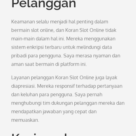
Pelanggan
Keamanan selalu menjadi hal penting dalam
bermain slot online, dan Koran Slot Online tidak
main-main dalam hal ini. Mereka menggunakan
sistem enkripsi terbaru untuk melindungi data
pribadi para pengguna. Saya merasa nyaman dan
aman saat bermain di platform ini.
Layanan pelanggan Koran Slot Online juga layak
diapresiasi. Mereka responsif terhadap pertanyaan
dan keluhan para pengguna. Saya pernah
menghubungi tim dukungan pelanggan mereka dan
mendapatkan jawaban yang cepat dan
memuaskan.