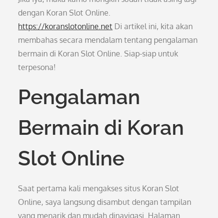
dengan Koran Slot Online.
https://koranslotonline.net
Di artikel ini, kita akan
membahas secara mendalam tentang pengalaman
bermain di Koran Slot Online. Siap-siap untuk
terpesona!
Pengalaman
Bermain di Koran
Slot Online
Saat pertama kali mengakses situs Koran Slot
Online, saya langsung disambut dengan tampilan
yang menarik dan mudah dinavigasi. Halaman