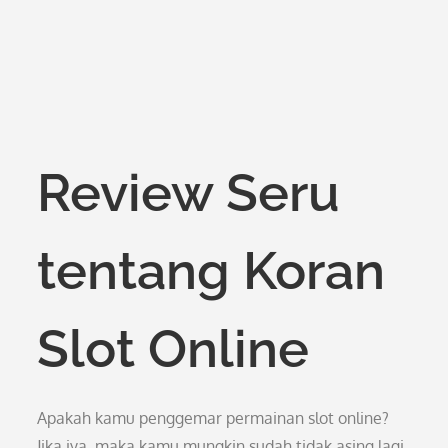
Review Seru
tentang Koran
Slot Online
Apakah kamu penggemar permainan slot online?
Jika iya, maka kamu mungkin sudah tidak asing lagi