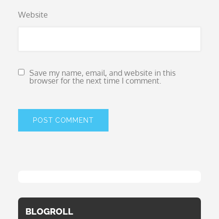
Website
Save my name, email, and website in this
browser for the next time I comment.
BLOGROLL