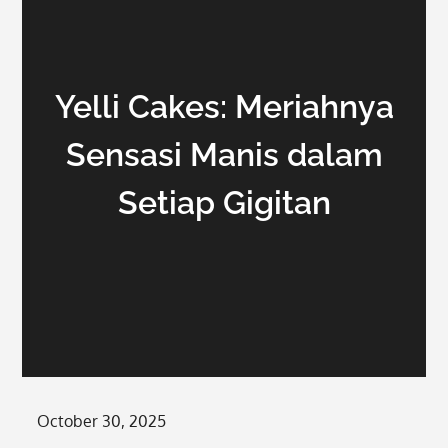
Yelli Cakes: Meriahnya
Sensasi Manis dalam
Setiap Gigitan
Posted
October 30, 2025