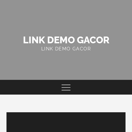
Skip
to
content
LINK DEMO GACOR
LINK DEMO GACOR