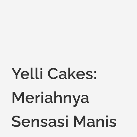
on
Yelli Cakes:
Meriahnya
Sensasi Manis