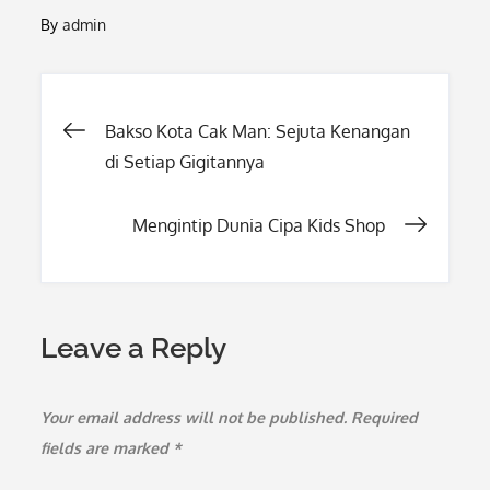
By
admin
Post
Bakso Kota Cak Man: Sejuta Kenangan
di Setiap Gigitannya
navigation
Mengintip Dunia Cipa Kids Shop
Leave a Reply
Your email address will not be published.
Required
fields are marked
*