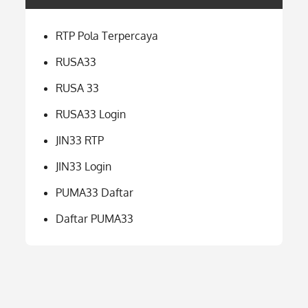
RTP Pola Terpercaya
RUSA33
RUSA 33
RUSA33 Login
JIN33 RTP
JIN33 Login
PUMA33 Daftar
Daftar PUMA33