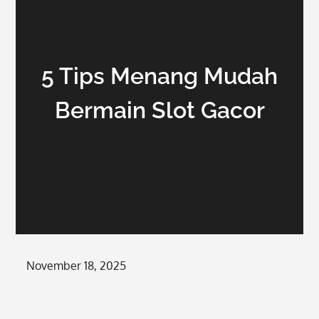
5 Tips Menang Mudah
Bermain Slot Gacor
Posted
November 18, 2025
on