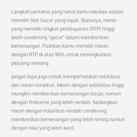
Langkah pertama yang harus kamu lakukan adalah
memilih Slot Gacor yang tepat. Biasanya, mesin
yang memiliki tingkat pembayaran (RTP) tinggi
lebih cenderung “gacor” dalam memberikan
kemenangan. Pastikan kamu memilih mesin
dengan RTP di atas 96% untuk meningkatkan
peluang menang.
Jangan lupa juga untuk memperhatikan volatilitas
dari mesin tersebut. Mesin dengan volatilitas tinggi
mungkin memberikan kemenangan besar, namun
dengan frekuensi yang lebih rendah. Sedangkan
mesin dengan volatilitas rendah cenderung
memberikan kemenangan yang lebih sering namun
dengan nilai yang lebih kecil.