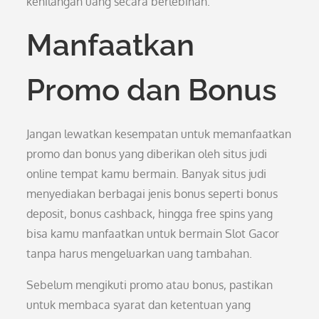
kehilangan uang secara berlebihan.
Manfaatkan
Promo dan Bonus
Jangan lewatkan kesempatan untuk memanfaatkan
promo dan bonus yang diberikan oleh situs judi
online tempat kamu bermain. Banyak situs judi
menyediakan berbagai jenis bonus seperti bonus
deposit, bonus cashback, hingga free spins yang
bisa kamu manfaatkan untuk bermain Slot Gacor
tanpa harus mengeluarkan uang tambahan.
Sebelum mengikuti promo atau bonus, pastikan
untuk membaca syarat dan ketentuan yang