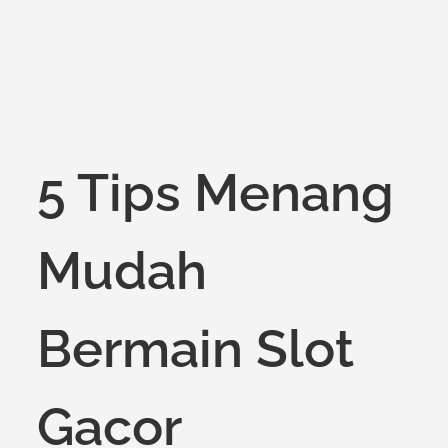
5 Tips Menang
Mudah
Bermain Slot
Gacor