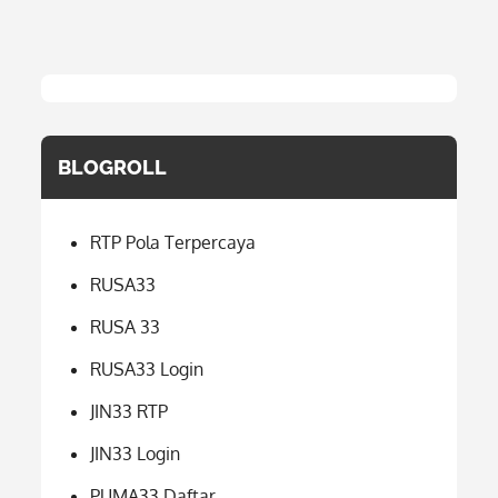
BLOGROLL
RTP Pola Terpercaya
RUSA33
RUSA 33
RUSA33 Login
JIN33 RTP
JIN33 Login
PUMA33 Daftar