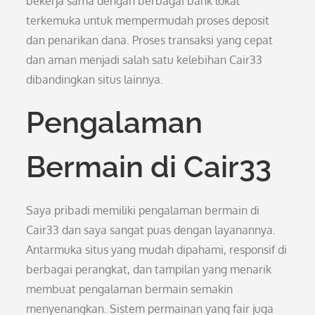
bekerja sama dengan berbagai bank lokal
terkemuka untuk mempermudah proses deposit
dan penarikan dana. Proses transaksi yang cepat
dan aman menjadi salah satu kelebihan Cair33
dibandingkan situs lainnya.
Pengalaman
Bermain di Cair33
Saya pribadi memiliki pengalaman bermain di
Cair33 dan saya sangat puas dengan layanannya.
Antarmuka situs yang mudah dipahami, responsif di
berbagai perangkat, dan tampilan yang menarik
membuat pengalaman bermain semakin
menyenangkan. Sistem permainan yang fair juga