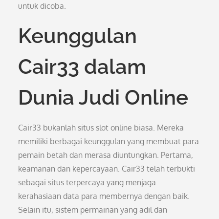
untuk dicoba.
Keunggulan
Cair33 dalam
Dunia Judi Online
Cair33 bukanlah situs slot online biasa. Mereka
memiliki berbagai keunggulan yang membuat para
pemain betah dan merasa diuntungkan. Pertama,
keamanan dan kepercayaan. Cair33 telah terbukti
sebagai situs terpercaya yang menjaga
kerahasiaan data para membernya dengan baik.
Selain itu, sistem permainan yang adil dan