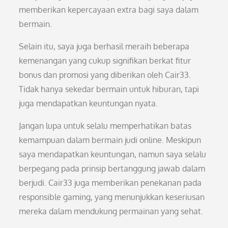
memberikan kepercayaan extra bagi saya dalam
bermain.
Selain itu, saya juga berhasil meraih beberapa
kemenangan yang cukup signifikan berkat fitur
bonus dan promosi yang diberikan oleh Cair33.
Tidak hanya sekedar bermain untuk hiburan, tapi
juga mendapatkan keuntungan nyata.
Jangan lupa untuk selalu memperhatikan batas
kemampuan dalam bermain judi online. Meskipun
saya mendapatkan keuntungan, namun saya selalu
berpegang pada prinsip bertanggung jawab dalam
berjudi. Cair33 juga memberikan penekanan pada
responsible gaming, yang menunjukkan keseriusan
mereka dalam mendukung permainan yang sehat.