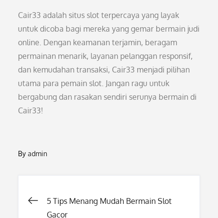
Cair33 adalah situs slot terpercaya yang layak
untuk dicoba bagi mereka yang gemar bermain judi
online. Dengan keamanan terjamin, beragam
permainan menarik, layanan pelanggan responsif,
dan kemudahan transaksi, Cair33 menjadi pilihan
utama para pemain slot. Jangan ragu untuk
bergabung dan rasakan sendiri serunya bermain di
Cair33!
By
admin
Post
5 Tips Menang Mudah Bermain Slot
Gacor