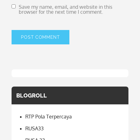
Save my name, email, and website in this
browser for the next time I comment.
BLOGROLL
RTP Pola Terpercaya
RUSA33