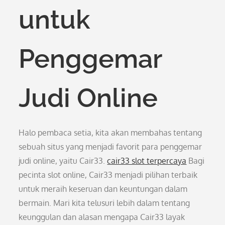
untuk
Penggemar
Judi Online
Halo pembaca setia, kita akan membahas tentang
sebuah situs yang menjadi favorit para penggemar
judi online, yaitu Cair33.
cair33 slot terpercaya
Bagi
pecinta slot online, Cair33 menjadi pilihan terbaik
untuk meraih keseruan dan keuntungan dalam
bermain. Mari kita telusuri lebih dalam tentang
keunggulan dan alasan mengapa Cair33 layak