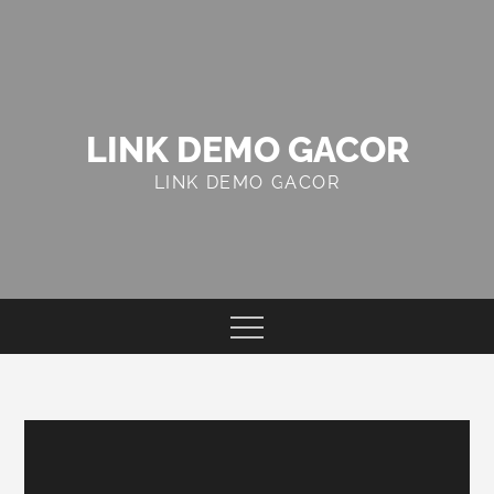
Skip
to
content
LINK DEMO GACOR
LINK DEMO GACOR