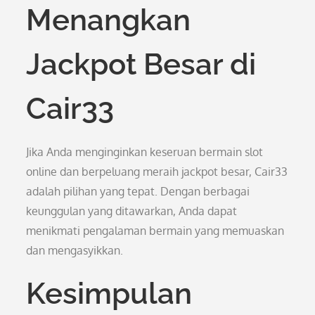
Menangkan
Jackpot Besar di
Cair33
Jika Anda menginginkan keseruan bermain slot
online dan berpeluang meraih jackpot besar, Cair33
adalah pilihan yang tepat. Dengan berbagai
keunggulan yang ditawarkan, Anda dapat
menikmati pengalaman bermain yang memuaskan
dan mengasyikkan.
Kesimpulan