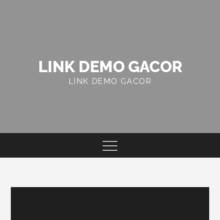
Skip
to
content
LINK DEMO GACOR
LINK DEMO GACOR