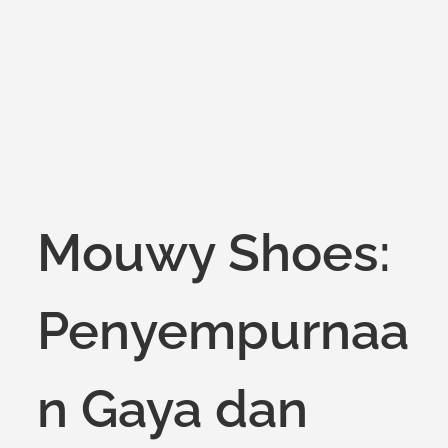
on
Mouwy Shoes:
Penyempurnaa
n Gaya dan