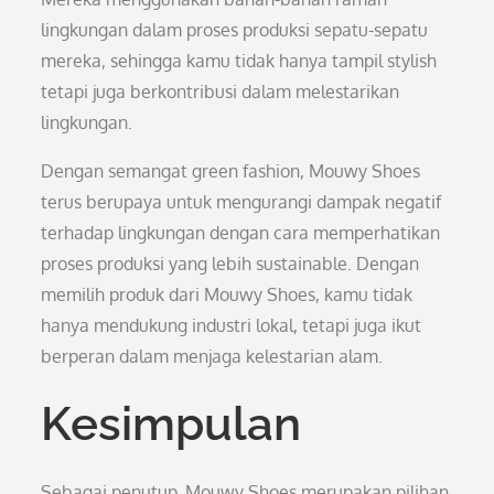
lingkungan dalam proses produksi sepatu-sepatu
mereka, sehingga kamu tidak hanya tampil stylish
tetapi juga berkontribusi dalam melestarikan
lingkungan.
Dengan semangat green fashion, Mouwy Shoes
terus berupaya untuk mengurangi dampak negatif
terhadap lingkungan dengan cara memperhatikan
proses produksi yang lebih sustainable. Dengan
memilih produk dari Mouwy Shoes, kamu tidak
hanya mendukung industri lokal, tetapi juga ikut
berperan dalam menjaga kelestarian alam.
Kesimpulan
Sebagai penutup, Mouwy Shoes merupakan pilihan