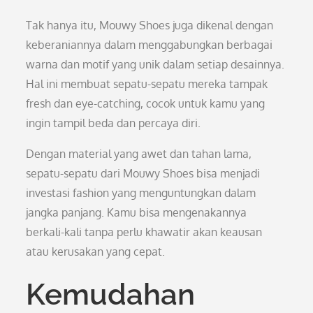
Tak hanya itu, Mouwy Shoes juga dikenal dengan
keberaniannya dalam menggabungkan berbagai
warna dan motif yang unik dalam setiap desainnya.
Hal ini membuat sepatu-sepatu mereka tampak
fresh dan eye-catching, cocok untuk kamu yang
ingin tampil beda dan percaya diri.
Dengan material yang awet dan tahan lama,
sepatu-sepatu dari Mouwy Shoes bisa menjadi
investasi fashion yang menguntungkan dalam
jangka panjang. Kamu bisa mengenakannya
berkali-kali tanpa perlu khawatir akan keausan
atau kerusakan yang cepat.
Kemudahan