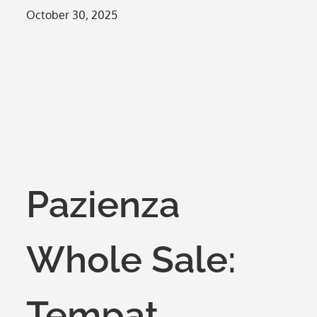
Posted
October 30, 2025
on
Pazienza
Whole Sale:
Tempat