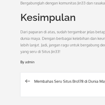
Bergabunglah dengan komunitas Jin33 dan rasaka
Kesimpulan
Dari paparan di atas, sudah tergambar jelas beta
dunia maya. Dengan berbagai kelebihan dan keunggul
lebih lanjut. Jadi, jangan ragu untuk bergabung
yang seru di Situs Jin33!
By
admin
Membahas Seru Situs Bro178 di Dunia M
Post
navigation