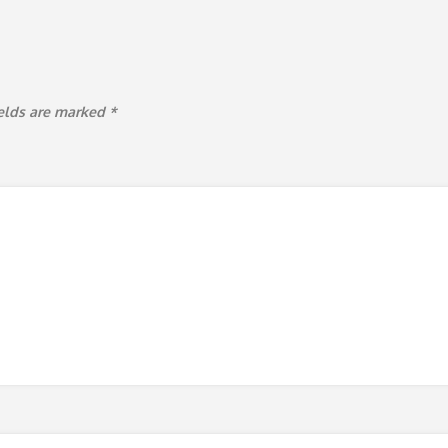
ields are marked
*