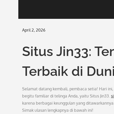
Posted
April 2, 2026
on
Situs Jin33: T
Terbaik di Dun
Selamat datang kembali, pembaca setia! Hari ini
begitu familiar di telinga Anda, yaitu Situs Jin33.
s
karena berbagai keunggulan yang ditawarkannya. 
Simak ulasan lengkapnya di bawah ini!