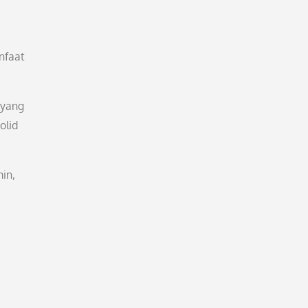
nfaat
 yang
olid
in,