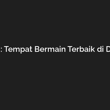
3: Tempat Bermain Terbaik di