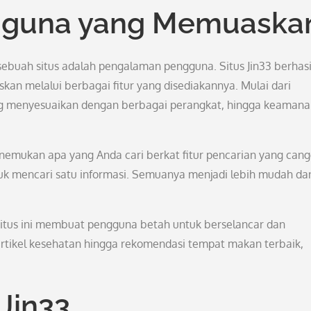
gguna yang Memuaska
sebuah situs adalah pengalaman pengguna. Situs Jin33 berhasi
 melalui berbagai fitur yang disediakannya. Mulai dari
yang menyesuaikan dengan berbagai perangkat, hingga keaman
nemukan apa yang Anda cari berkat fitur pencarian yang cang
ntuk mencari satu informasi. Semuanya menjadi lebih mudah da
 situs ini membuat pengguna betah untuk berselancar dan
 artikel kesehatan hingga rekomendasi tempat makan terbaik,
Jin33