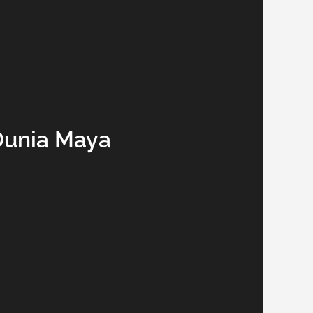
 Dunia Maya