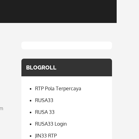
BLOGROLL
RTP Pola Terpercaya
RUSA33
um
RUSA 33
RUSA33 Login
JIN33 RTP