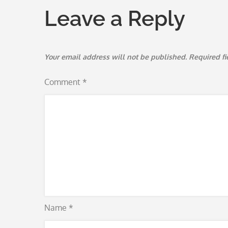
Leave a Reply
Your email address will not be published.
Required f
Comment
*
Name
*