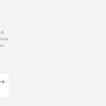
 di
orasi
ain